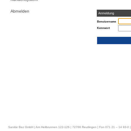
Abmelden
Anmeldung
Benutzername
Kennwort
Sanitär Bez GmbH | Am Heilbrunnen 122-126 | 72766 Reutlingen | Fon 071 21 – 14 93-0 