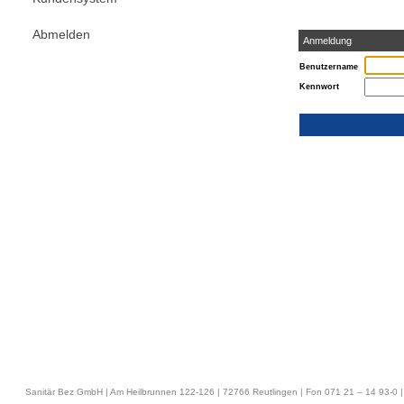
Abmelden
Anmeldung
Benutzername
Kennwort
Sanitär Bez GmbH | Am Heilbrunnen 122-126 | 72766 Reutlingen | Fon 071 21 – 14 93-0 