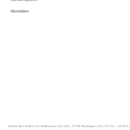
Abmelden
Sanitär Bez GmbH | Am Heilbrunnen 122-126 | 72766 Reutlingen | Fon 071 21 – 14 93-0 